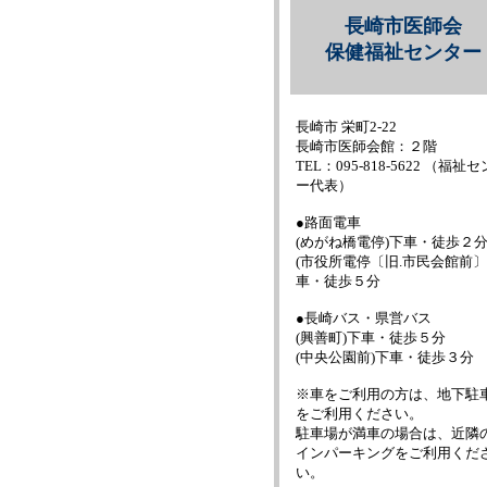
長崎市医師会
保健福祉センター
長崎市 栄町2-22
長崎市医師会館：２階
TEL：095-818-5622 （福祉
ー代表）
●路面電車
(めがね橋電停)下車・徒歩２
(市役所電停〔旧.市民会館前〕
車・徒歩５分
●長崎バス・県営バス
(興善町)下車・徒歩５分
(中央公園前)下車・徒歩３分
※車をご利用の方は、地下駐
をご利用ください。
駐車場が満車の場合は、近隣
インパーキングをご利用くだ
い。