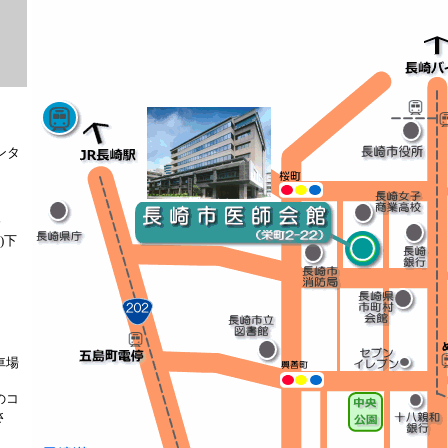
センタ
分
)下
車場
のコ
さ