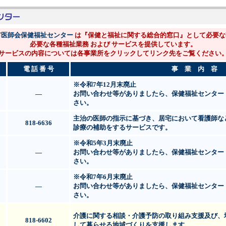
市医師会保健福祉センター
は『保健と福祉に関する総合的窓口』として必要な
必要な各種福祉業務 および サービスを提供しています。
サービスの内容については各事業所をクリックしてリンク先をご覧ください
電 話 番 号
事 業 内 容
※令和7年12月末廃止
―
お問い合わせ等がありましたら、保健福祉センター（8
さい。
主治の医師の指示に基づき、居宅において看護師な
818-6636
診療の補助をするサービスです。
※令和5年3月末廃止
―
お問い合わせ等がありましたら、保健福祉センター（8
さい。
※令和7年6月末廃止
―
お問い合わせ等がありましたら、保健福祉センター（8
さい。
介護に関する相談・介護予防の取り組み支援及び、
818-6602
して暮らせる地域づくりを支援します。