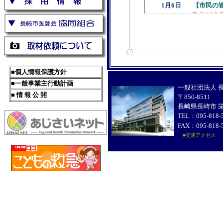
■個人情報保護方針
■一般事業主行動計画
一般社団法人 
■ 情 報 公 開
〒850-8511
長崎県長崎市 栄
TEL：095-818-
FAX：095-818-
■交通アクセス